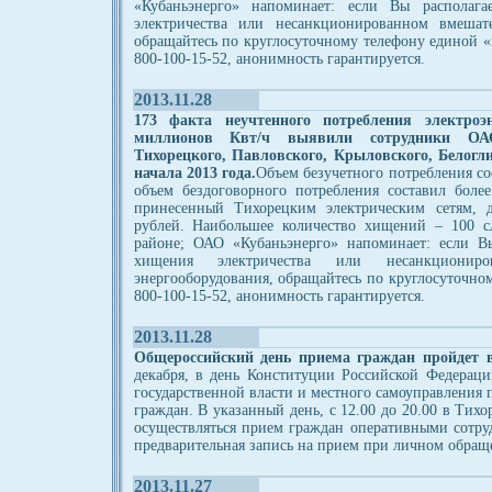
«Кубаньэнерго» напоминает: если Вы располаг
электричества или несанкционированном вмешате
обращайтесь по круглосуточному телефону единой 
800-100-15-52, анонимность гарантируется.
2013.11.28
173 факта неучтенного потребления электро
миллионов Квт/ч выявили сотрудники ОАО
Тихорецкого, Павловского, Крыловского, Белогл
начала 2013 года.
Объем безучетного потребления со
объем бездоговорного потребления составил бол
принесенный Тихорецким электрическим сетям, д
рублей. Наибольшее количество хищений – 100 с
районе; ОАО «Кубаньэнерго» напоминает: если В
хищения электричества или несанкционир
энергооборудования, обращайтесь по круглосуточно
800-100-15-52, анонимность гарантируется.
2013.11.28
Общероссийский день приема граждан пройдет в
декабря, в день Конституции Российской Федерац
государственной власти и местного самоуправления 
граждан. В указанный день, с 12.00 до 20.00 в Тих
осуществляться прием граждан оперативными сотр
предварительная запись на прием при личном обраще
2013.11.27