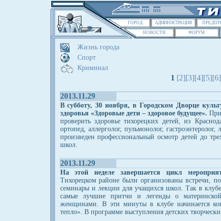
ГОРОД
АДМИНИСТРАЦИЯ
ПРЕДПР
НОВОСТИ
ФОРУМ
Жизнь города
Спорт
Криминал
1
[2]
[3]
[4]
[5]
[6]
2013.11.29
В субботу, 30 ноября, в Городском Дворце куль
здоровья «Здоровые дети – здоровое будущее».
Прие
проверить здоровье тихорецких детей, из Краснод
ортопед, аллерголог, пульмонолог, гастроэнтеролог, 
произведен профессиональный осмотр детей до трех
школ.
2013.11.29
На этой неделе завершается цикл меропри
Тихорецком районе были организованы встречи, по
семинары и лекции для учащихся школ. Так в клу
самые лучшие притчи и легенды о материнско
женщинами. В эти минуты в клубе начинается ко
тепло». В программе выступления детских творчески