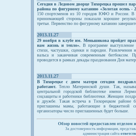
Сегодня в Ледовом дворце Тихорецка прошел пар
района по фигурному катанию «Золотая осень - 
150 спортсменов из 10 городов ЮФО и России. В 
принимающей стороны показали хорошие результа
третьи. Первенство по фигурному катанию завершитс
2013.11.27
29 ноября в клубе им. Меньшикова пройдет праз
нам жизнь и тепло».
В программе выступление 
стихи, частушки, сценки и пародии. Развлечения н
вальса и заканчивая современным битбоксом. 
проводится в рамках декады празднования Дня матери
2013.11.27
В Тихорецке с днем матери сегодня поздрав
работают.
Тепло Материнской души. Так, называ
центральной городской библиотеке имени Лермо
соцзащиты и работники библиотеки. Женщин поздра
и дружбе. Такая встреча в Тихорецком районе б
приглашены мамы, работающие в бюджетной с
организаторы число приглашенных будет больше.
Обзор новостей предоставлен отдело
За достоверность информации, представл
администрация сайта
ответств