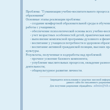
Проблема: "Гуманизация учебно-воспитательного процесса
образования"
Основные этапы реализации проблемы:
- создание комфортной образовательной среды в обучени
работы с учащимися;
- обеспечение психологической основы всех учебно-вос
- учет возрастных особенностей детей, практическая напр
- выполнение комплексной программы духовного и физич
- воспитание у учащихся потребности в здоровом образе
- воспитание активной гражданской позиции, высоких нра
культуры.
Результаты, полученные в ходеработы над проблемой:
- прочное усвоение базового компонента;
- углубление мыслительных процессов, овладение разно
деятельности;
- общекультурное развитие личности.
Запрещается использование в средствах массовой информ
данного сайта без письменного разрешен
admin@tih.
Для получения разрешения обращайтесь: