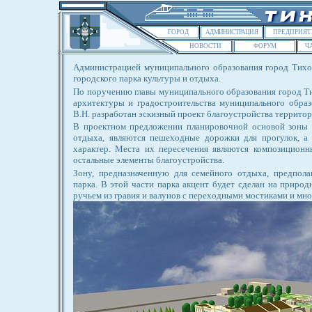
ГОРОД
АДМИНИСТРАЦИЯ
ПРЕДПРИЯТ
НОВОСТИ
ФОРУМ
Ч
Администрацией муниципального образования город Тихо
городского парка культуры и отдыха.
По поручению главы муниципального образования город Т
архитектуры и градостроительства муниципального обра
В.Н. разработан эскизный проект благоустройства территор
В проектном предложении планировочной основой зоны п
отдыха, являются пешеходные дорожки для прогулок, а
характер. Места их пересечения являются композицион
остальные элементы благоустройства.
Зону, предназначенную для семейного отдыха, предполаг
парка. В этой части парка акцент будет сделан на приро
ручьем из гравия и валунов с переходными мостиками и мно