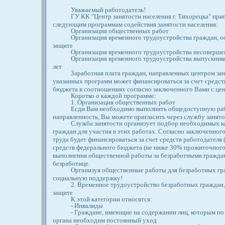
Уважаемый работодатель!
ГУ КК "Центр занятости населения г. Тихорецка" при
следующим программам содействия занятости населения:
Организация общественных работ
Организация временного трудоустройства граждан, 
защите
Организация временного трудоустройства несоверше
Организация временного трудоустройства выпускник
лет
Заработная плата граждан, направленных центром за
указанных программ может финансироваться за счет средст
бюджета в соотношениях согласно заключенного Вами с цен
Коротко о каждой программе:
1. Организация общественных работ
Есди Вам необходимо выполнить общедоступную ра
направленность, Вы можете пригласить через службу занят
Служба занятости организует подбор необходимых к
граждан для участия в этих работах. Согласно заключенног
труда будет финансироваться за счет средств работодателя 
средств федерального бюджета (не ниже 30% прожиточного
выполнения общественной работы за безработными граждан
безработице.
Организуя общественные работы для безработных г
социальную поддержку!
2. Временное трудоустройство безработных граждан
защите
К этой категории относятся:
- Инвалиды
- Граждане, имеющие на содержании лиц, которым п
органа необходим постоянный уход