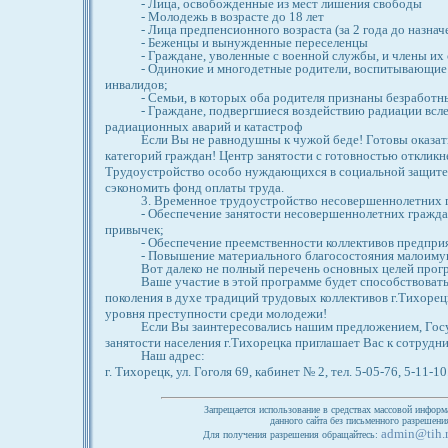
- Лица, освобожденные из мест лишения свободы
- Молодежь в возрасте до 18 лет
- Лица предпенсионного возраста (за 2 года до назнач
- Беженцы и вынужденные переселенцы
- Граждане, уволенные с военной службы, и члены их 
- Одинокие и многодетные родители, воспитывающие 
инвалидов;
- Семьи, в которых оба родителя признаны безработн
- Граждане, подвергшиеся воздействию радиации всл
радиационных аварий и катастроф
Если Вы не равнодушны к чужой беде! Готовы оказат
категорий граждан! Центр занятости с готовностью отклик
Трудоустройство особо нуждающихся в социальной защите
сэкономить фонд оплаты труда.
3. Временное трудоустройство несовершеннолетних г
- Обеспечение занятости несовершеннолетних гражда
привычек;
- Обеспечение преемственности коллективов предпри
- Повышение материального благосостояния малоиму
Вот далеко не полный перечень основных целей прог
Ваше участие в этой программе будет способствова
поколения в духе традиций трудовых коллективов г.Тихоре
уровня преступности среди молодежи!
Если Вы заинтересовались нашим предложением, Гос
занятости населения г.Тихорецка приглашает Вас к сотрудн
Наш адрес:
г. Тихорецк, ул. Гоголя 69, кабинет № 2, тел. 5-05-76, 5-11-10
Запрещается использование в средствах массовой информ
данного сайта без письменного разрешен
admin@tih.
Для получения разрешения обращайтесь: