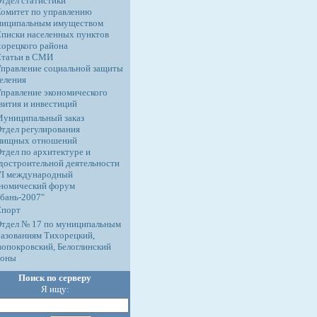
тдел статистики
омитет по управлению
ниципальным имуществом
писки населенных пунктов
орецкого района
Статьи в СМИ
правление социальной защиты
еления
правление экономического
вития и инвестиций
униципальный заказ
тдел регулирования
лищных отношений
тдел по архитектуре и
достроительной деятельности
VI международный
номический форум
бань-2007"
Спорт
тдел № 17 по муниципальным
азованиям Тихорецкий,
опокровский, Белоглинский
йоны
Поиск по серверу
Я ищу: