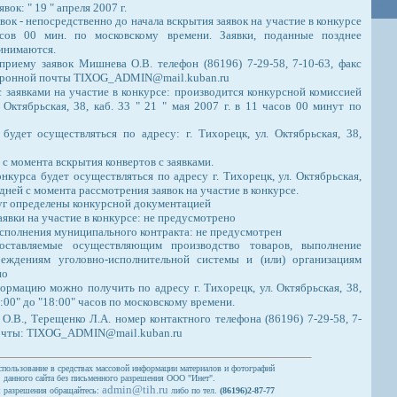
вок: " 19 " апреля 2007 г.
вок - непосредственно до начала вскрытия заявок на участие в конкурсе
ов 00 мин. по московскому времени. Заявки, поданные позднее
ринимаются.
приему заявок Мишнева О.В. телефон (86196) 7-29-58, 7-10-63, факс
ектронной почты TIXOG_ADMIN@mail.kuban.ru
 заявками на участие в конкурсе: производится конкурсной комиссией
. Октябрьская, 38, каб. 33 " 21 " мая 2007 г. в 11 часов 00 минут по
 будет осуществляться по адресу: г. Тихорецк, ул. Октябрьская, 38,
 с момента вскрытия конвертов с заявками.
нкурса будет осуществляться по адресу г. Тихорецк, ул. Октябрьская,
и дней с момента рассмотрения заявок на участие в конкурсе.
луг определены конкурсной документацией
аявки на участие в конкурсе: не предусмотрено
сполнения муниципального контракта: не предусмотрен
оставляемые осуществляющим производство товаров, выполнение
реждениям уголовно-исполнительной системы и (или) организациям
но
рмацию можно получить по адресу г. Тихорецк, ул. Октябрьская, 38,
9:00" до "18:00" часов по московскому времени.
.В., Терещенко Л.А. номер контактного телефона (86196) 7-29-58, 7-
почты: TIXOG_ADMIN@mail.kuban.ru
спользование в средствах массовой информации материалов и фотографий
данного сайта без письменного разрешения ООО "Инет".
admin@tih.ru
 разрешения обращайтесь:
либо по тел.
(86196)2-87-77