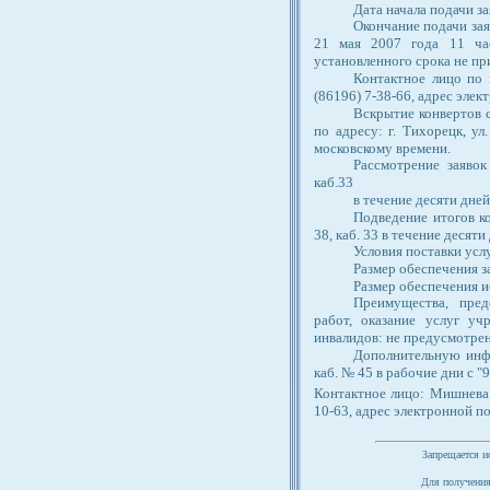
Дата начала подачи зая
Окончание подачи зая
21 мая 2007 года 11 час
установленного срока не п
Контактное лицо по 
(86196) 7-38-66, адрес эл
Вскрытие конвертов с
по адресу: г. Тихорецк, ул
московскому времени.
Рассмотрение заявок
каб.33
в течение десяти дней
Подведение итогов ко
38, каб. 33 в течение десят
Условия поставки ус
Размер обеспечения з
Размер обеспечения и
Преимущества, пред
работ, оказание услуг уч
инвалидов: не предусмотре
Дополнительную инфо
каб. № 45 в рабочие дни с "
Контактное лицо: Мишнева О
10-63, адрес электронной 
Запрещается и
Для получения