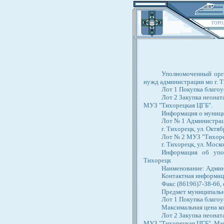
ГОРО
Уполномоченный орга
нужд администрации мо г. Т
Лот 1 Покупка благоу
Лот 2 Закупка неонат
МУЗ "Тихорецкая ЦГБ".
Информация о муници
Лот № 1 Администрац
г. Тихорецк, ул. Октяб
Лот № 2 МУЗ "Тихор
г. Тихорецк, ул. Моск
Информация об упол
Тихорецк
Наименование: Админ
Контактная информация
Факс (86196)7-38-66
Предмет муниципально
Лот 1 Покупка благоу
Максимальная цена ко
Лот 2 Закупка неонат
МУЗ "Тихорецкая ЦГБ". Мак