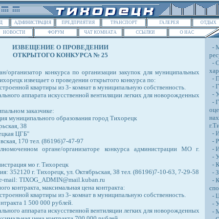
Д
АДМИНИСТРАЦИЯ
ПРЕДПРИЯТИЯ
ТРАНСПОРТ
ГАЛЕРЕЯ
ОТДЫХ
НОВОСТИ
ФОРУМ
ЧАТ КОМНАТА
ССЫЛКИ
О НАС
ИЗВЕЩЕНИЕ О ПРОВЕДЕНИИ
- 
ОТКРЫТОГО КОНКУРСА № 25
ре
- С
хар
н/организатор конкурса по организации закупок для муниципальных
- П
ихорецк извещает о проведении открытого конкурса по:
- Г
строенной квартиры из 3- комнат в муниципальную собственность.
- У
ального аппарата искусственной вентиляции легких для новорожденных
- Г
оце
пальном заказчике:
нах
ия муниципального образования город Тихорецк
г.Т
рьская, 38
- И
ецкая ЦГБ"
- Р
овская, 170 тел. (86196)7-47-97
- И
номоченном органе/организаторе конкурса администрации МО г.
- У
истрация мо г. Тихорецк
- К
: 352120 г. Тихорецк, ул. Октябрьская, 38 тел. (86196)7-10-63, 7-29-58
- З
, e-mail: TIXOG_ADMIN@mail.kuban.ru
- К
го контракта, максимальная цена контракта:
спо
строенной квартиры из 3- комнат в муниципальную собственность.
- Ц
нтракта 1 500 000 рублей.
- У
ального аппарата искусственной вентиляции легких для новорожденных
- 
симальная цена контракта 700 000 рублей.