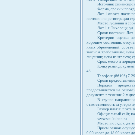
Источник финансирова
Форма, сроки и поряд
Лот 1 оплата после п
юстиции по регистрации сде
Место, условия и срок
Лот 1 г. Тихорецк, ул.
Сроки поставки: Лот 1
Критерии оценки за
хорошем состоянии; отсутс
иных обременений; соотве
законом требованиям; цена 
лицензии; цена контракта; с
Срок, место и порядо
Конкурсная документац
45
Телефон: (86196) 7-29
Сроки предоставления: 
Порядок предоста
предоставляется на основа
документа в течение 2-х дне
В случае направлени
ответственность за утерю и
Размер платы: плата 
Официальный сайт, на
www.set. kuban.ru
Место, порядок, даты 
Прием заявок осущест
9.00 часов до 18.00 часов д