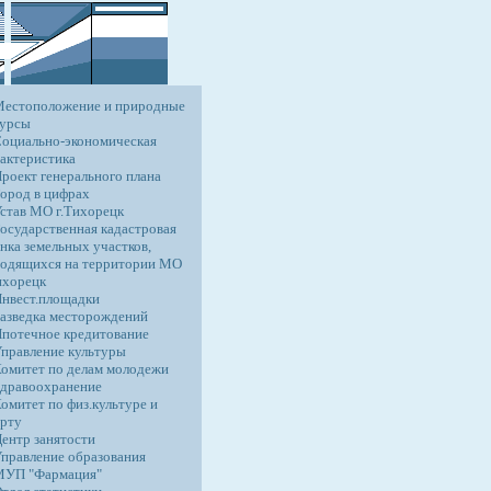
Местоположение и природные
сурсы
оциально-экономическая
актеристика
роект генерального плана
ород в цифрах
став МО г.Тихорецк
осударственная кадастровая
нка земельных участков,
одящихся на территории МО
ихорецк
нвест.площадки
азведка месторождений
потечное кредитование
правление культуры
омитет по делам молодежи
дравоохранение
омитет по физ.культуре и
рту
ентр занятости
правление образования
МУП "Фармация"