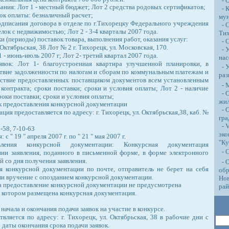
- О
ния: Лот 1 - местный бюджет; Лот 2 средства родовых сертификатов;
- К
ок оплаты: безналичный расчет;
му
одписания договора в отделе по г.Тихорецку Федерального учреждения
- С
лок с недвижимостью; Лот 2 - 3-4 кварталы 2007 года.
Тих
и (периоды) поставок товара, выполнения работ, оказания услуг:
- 
 Октябрьская, 38 Лот № 2 г. Тихорецк, ул. Московская, 170.
- У
 - июнь-июль 2007 г; Лот 2- третий квартал 2007 года.
нас
явок: Лот 1- благоустроенная квартира улучшенной планировки, в
- У
твие задолженности по налогам и сборам по коммунальным платежам и
раз
тствие предоставленных поставщиком документов всем установленным
- М
контракта; сроки поставки; сроки и условия оплаты; Лот 2 - наличие
- О
роки поставки; сроки и условия оплаты;
жи
к предоставления конкурсной документации
- О
ия предоставляется по адресу: г. Тихорецк, ул. Октябрьская,38, каб. №
гра
- 
-58, 7-10-63
эко
с " 19 " апреля 2007 г. по " 21 " мая 2007 г.
"Ку
вления конкурсной документации: Конкурсная документация
- 
нии заявления, поданного в письменной форме, в форме электронного
й со дня получения заявления.
- О
я конкурсной документации по почте, отправитель не берет на себя
обр
ли вручение с опозданием конкурсной документации.
Нов
за предоставление конкурсной документации не предусмотрена
ра
 котором размещена конкурсная документация.
начала и окончания подачи заявок на участие в конкурсе.
вляется по адресу: г. Тихорецк, ул. Октябрьская, 38 в рабочие дни с
о даты окончания срока подачи заявок.