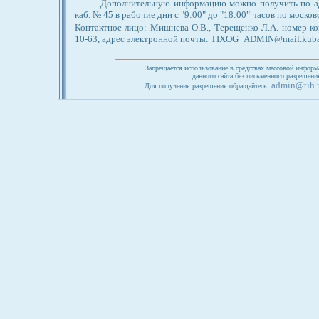
Дополнительную информацию можно получить по адре
каб. № 45 в рабочие дни с "9:00" до "18:00" часов по моско
Контактное лицо: Мишнева О.В., Терещенко Л.А. номер кон
10-63, адрес электронной почты: TIXOG_ADMIN@mail.kuba
Запрещается использование в средствах массовой информ
данного сайта без письменного разрешен
admin@tih.
Для получения разрешения обращайтесь: