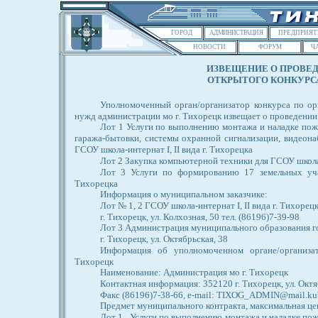
ГОРОД
АДМИНИСТРАЦИЯ
ПРЕДПРИЯТ
НОВОСТИ
ФОРУМ
Ч
ИЗВЕЩЕНИЕ О ПРОВЕ
ОТКРЫТОГО КОНКУРСА
Уполномоченный орган/организатор конкурса по ор
нужд администрации мо г. Тихорецк извещает о проведении
Лот 1 Услуги по выполнению монтажа и наладке пож
гаража-бытовки, системы охранной сигнализации, видеона
ГСОУ школа-интернат I, II вида г. Тихорецка
Лот 2 Закупка компьютерной техники для ГСОУ школа-и
Лот 3 Услуги по формированию 17 земельных уча
Тихорецка
Информация о муниципальном заказчике:
Лот № 1, 2 ГСОУ школа-интернат I, II вида г. Тихорец
г. Тихорецк, ул. Колхозная, 50 тел. (86196)7-39-98
Лот 3 Администрация муниципального образования г
г. Тихорецк, ул. Октябрьская, 38
Информация об уполномоченном органе/организа
Тихорецк
Наименование: Администрация мо г. Тихорецк
Контактная информация: 352120 г. Тихорецк, ул. Октяб
Факс (86196)7-38-66, e-mail: TIXOG_ADMIN@mail.ku
Предмет муниципального контракта, максимальная це
Лот 1 . Услуги по выполнению монтажа и наладке по