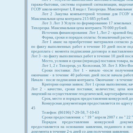
гаража-бытовки, системы охранной сигнализации, видеона
ГСОУ школа-интернат I, II вида г. Тихорецка. Максимальная
Лот 2 .Закупка компьютерной техники для ГСОУ шко
Максимальная цена контракта 215 685 рублей.
Лот 3. Лот 3 Услуги по формированию 17 земельных 
Тихорецка. Максимальная цена контракта 70 000 рублей.
Источник финансирования: Лот 1, Лот 2 - краевой бю
Форма, сроки и порядок оплаты: безналичный расчет;
Лот 1 аванс на приобретение материалов согласно 
по факту выполненных работ в течение 10 дней после по
предоплата с момента подписания договора и выставленно
Лот 3 - по факту выполненных работ в течение 10 дней пос
Место, условия и сроки (периоды) поставок товара, в
Лот 1, 2 г. Тихорецк, ул. Колхозная, 50. Лот 3. Юго-
Сроки поставки: Лот 1 - начало -после получения
окончание - в течение 40 рабочих дней после начала работ
Начало - после подписания контракта. Окончание - в течение 
Критерии оценки заявок: Лот 1 сроки выполнения; кач
Лот 2 - качество, сроки поставки; количество; цена ко
лицензий на осуществление геодезической, картографическо
Срок, место и порядок предоставления конкурсной д
Конкурсная документация предоставляется по адресу: 
45
Телефон: (86196) 7-29-58, 7-10-63
Сроки предоставления: с " 19 " апреля 2007 г. по " 22 "
Порядок предоставления конкурсной докуме
предоставляется на основании заявления, поданного в пи
документа в течение 2-х дней со дня получения заявления.