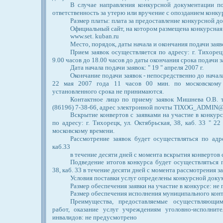
В случае направления конкурсной документации по
ответственность за утерю или вручение с опозданием конк
Размер платы: плата за предоставление конкурсной 
Официальный сайт, на котором размещена конкурсная
www.set. kuban.ru
Место, порядок, даты начала и окончания подачи заяво
Прием заявок осуществляется по адресу: г. Тихорецк
9.00 часов до 18.00 часов до даты окончания срока подачи з
Дата начала подачи заявок: " 19 " апреля 2007 г.
Окончание подачи заявок - непосредственно до начала
22 мая 2007 года 11 часов 00 мин. по московскому 
установленного срока не принимаются.
Контактное лицо по приему заявок Мишнева О.В. те
(86196) 7-38-66, адрес электронной почты TIXOG_ADMIN@
Вскрытие конвертов с заявками на участие в конкур
по адресу: г. Тихорецк, ул. Октябрьская, 38, каб. 33 " 2
московскому времени.
Рассмотрение заявок будет осуществляться по адре
каб.33
в течение десяти дней с момента вскрытия конвертов с
Подведение итогов конкурса будет осуществляться по
38, каб. 33 в течение десяти дней с момента рассмотрения за
Условия поставки услуг определены конкурсной доку
Размер обеспечения заявки на участие в конкурсе: не
Размер обеспечения исполнения муниципального конт
Преимущества, предоставляемые осуществляющим
работ, оказание услуг учреждениям уголовно-исполнит
инвалидов: не предусмотрено