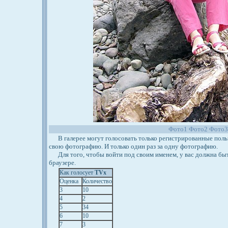
Фото1
Фото2
Фото3
В галерее могут голосовать только регистрированные польз
свою фотографию. И только один раз за одну фотографию.
Для того, чтобы войти под своим именем, у вас должна бы
браузере.
Как голосует
TVx
Оценка
Количество
3
10
4
2
5
34
6
10
7
3