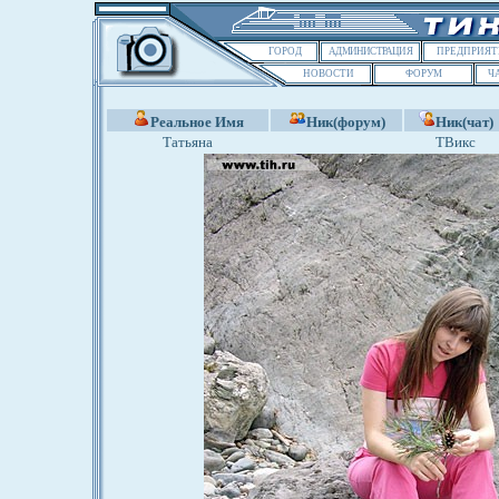
ГОРОД
АДМИНИСТРАЦИЯ
ПРЕДПРИЯТ
НОВОСТИ
ФОРУМ
Ч
Реальное Имя
Ник(форум)
Ник(чат)
Татьяна
ТВикс