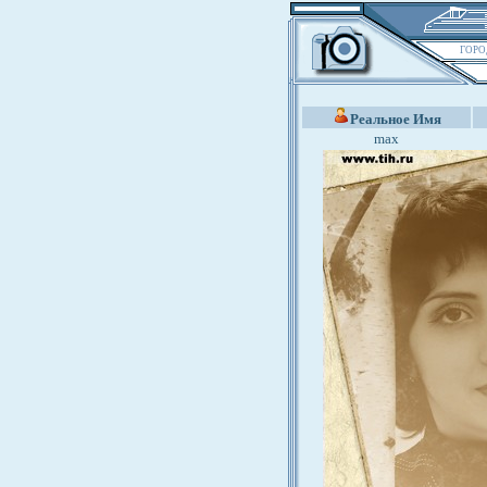
ГОРО
Реальное Имя
max