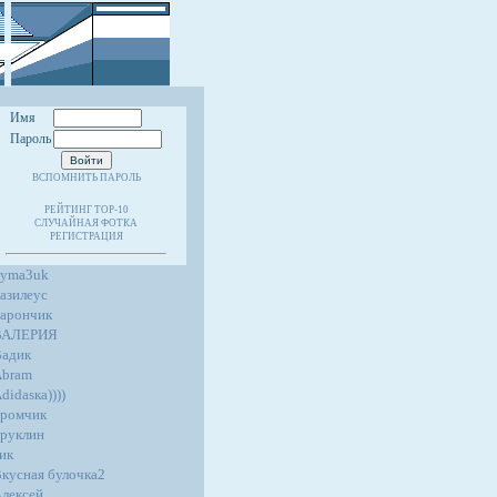
Имя
Пароль
ВСПОМНИТЬ ПАРОЛЬ
РЕЙТИНГ TOP-10
СЛУЧАЙНАЯ ФОТКА
РЕГИСТРАЦИЯ
4yma3uk
азилеус
арончик
ВАЛЕРИЯ
адик
Abram
didasка))))
ромчик
руклин
ик
кусная булочка2
лексей