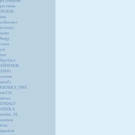
ра суворова
ристинка
КРЕМЛЬ
нка
отБегемот
lectronic
Enemy
Nergy
Ксюха
Кум
rror
Xper1nce
ЛЕЙЛЁНОК
КЕНЗО
есичка
antaZy
FRIENDLY_FIRE
rukT1k
arison
GENDALF
GODZILA
remlin_XL
asumeat
elen
ippokrat