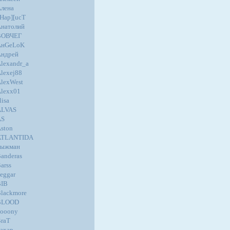
лена
Hap][ucT
натолий
ВОВЧЕГ
AнGеLoK
Андрей
lexandr_a
lexej88
lexWest
lexx01
lisa
ALVAS
AS
ston
ATLANTIDA
Быжман
anderas
arss
eggar
BIB
lackmore
BLOOD
ooony
raT
ахар