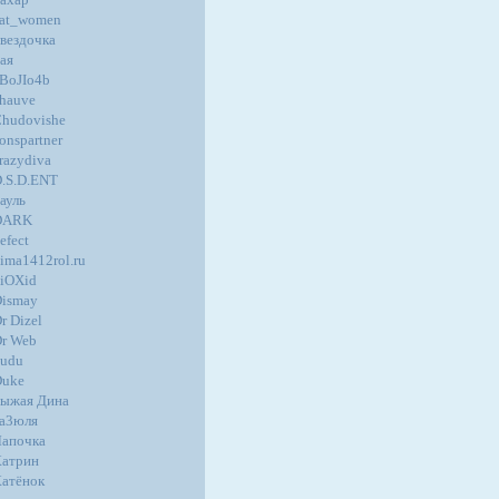
at_women
вездочка
ая
BoJIo4b
hauve
hudovishe
onspartner
razydiva
.S.D.ENT
ауль
DARK
efect
ima1412rol.ru
iOXid
ismay
r Dizel
r Web
udu
Duke
ыжая Дина
а3юля
апочка
атрин
атёнок