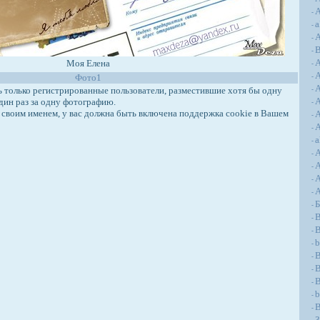
А
-
a
-
А
-
-
Моя Елена
-
Фото1
-
A
только регистрированные пользователи, разместившие хотя бы одну
-
A
дин раз за одну фотографию.
-
своим именем, у вас должна быть включена поддержка cookie в Вашем
A
-
A
-
a
-
-
-
A
-
-
-
B
-
B
-
b
-
-
B
-
-
b
-
B
-
З