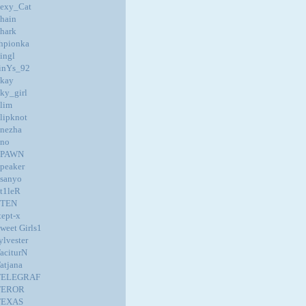
exy_Cat
hain
hark
hpionka
ingl
inYs_92
kay
ky_girl
lim
lipknot
nezha
no
SPAWN
peaker
sanyo
t1leR
STEN
tept-x
weet Girls1
ylvester
aciturN
atjana
TELEGRAF
TEROR
TEXAS