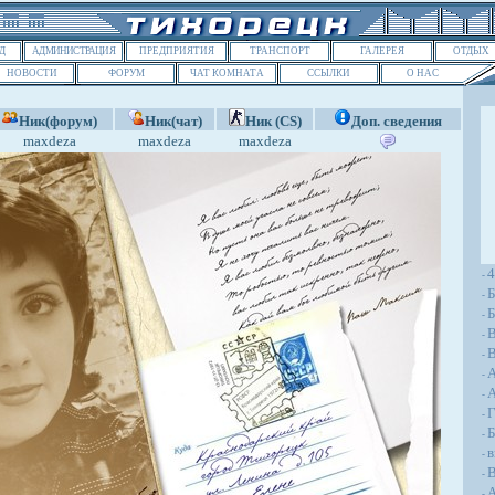
Д
АДМИНИСТРАЦИЯ
ПРЕДПРИЯТИЯ
ТРАНСПОРТ
ГАЛЕРЕЯ
ОТДЫХ
НОВОСТИ
ФОРУМ
ЧАТ КОМНАТА
ССЫЛКИ
О НАС
Ник(форум)
Ник(чат)
Ник (CS)
Доп. сведения
maxdeza
maxdeza
maxdeza
-
Б
-
Б
-
-
В
-
-
A
-
Г
-
Б
-
в
-
В
-
А
-