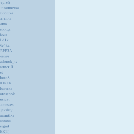
ергей
юзанночка
танюшка
атьяна
Таша
мница
izzo
oLd1k
le4ka
ТЕРЕЗА
Тёмыч
adonok_tv
artner-Я
et
hotoS
PIONER
ionerka
orosenok
usicat
amesses
jevskiy
omantika
antana
ergart
ER]I[