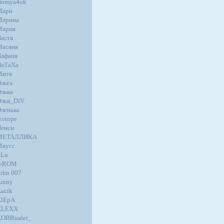
Homya4ok
Мари
Марина
Мария
астя
Масяня
афаня
НаТаХа
Митя
льга
лька
лья_DiV
ленька
zotope
енси
МЕТАЛЛИКА
Мяусс
.Lo
JeROM
ohn 007
unny
acik
KlEpA
KLEXX
OBRualet_