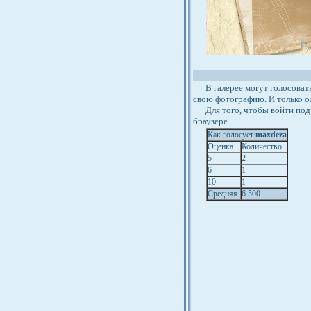
В галерее могут голосовать 
свою фотографию. И только о
Для того, чтобы войти под 
браузере.
Как голосует
maxdeza
Оценка
Количество
5
2
6
1
10
1
Средняя
6.500