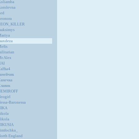
oliamba
orolevna
ed
eonora
LEON_KILLER
aksimys
ariya
axdeza
efis
ilitarian
r.Alex
NAI
СаНы4
анейчик
анечка
лавик
NEMIROFF
eogirl
essa-Baronessa
NIKA
ikola
ikola
NIKUSIA
imfochka_
orth England