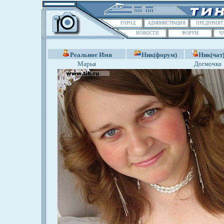
ГОРОД
АДМИНИСТРАЦИЯ
ПРЕДПРИЯТ
НОВОСТИ
ФОРУМ
Ч
Реальное Имя
Ник(форум)
Ник(чат
Марья
Догмочка