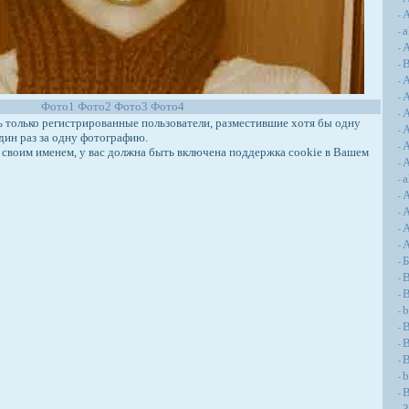
А
-
a
-
А
-
-
-
-
Фото1
Фото2
Фото3
Фото4
A
-
только регистрированные пользователи, разместившие хотя бы одну
A
-
дин раз за одну фотографию.
A
-
своим именем, у вас должна быть включена поддержка cookie в Вашем
A
-
a
-
-
-
A
-
-
-
B
-
B
-
b
-
-
B
-
-
b
-
B
-
З