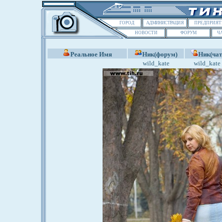
ГОРОД
АДМИНИСТРАЦИЯ
ПРЕДПРИЯТ
НОВОСТИ
ФОРУМ
Ч
Реальное Имя
Ник(форум)
Ник(чат
wild_kate
wild_kate