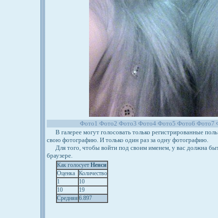
Фото1
Фото2
Фото3
Фото4
Фото5
Фото6
Фото7
В галерее могут голосовать только регистрированные польз
свою фотографию. И только один раз за одну фотографию.
Для того, чтобы войти под своим именем, у вас должна бы
браузере.
Как голосует
Ненси
Оценка
Количество
1
10
10
19
Средняя
6.897