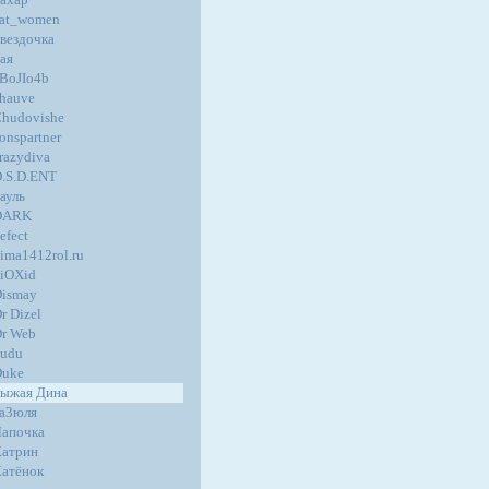
at_women
вездочка
ая
BoJIo4b
hauve
hudovishe
onspartner
razydiva
.S.D.ENT
ауль
DARK
efect
ima1412rol.ru
iOXid
ismay
r Dizel
r Web
udu
Duke
ыжая Дина
а3юля
апочка
атрин
атёнок