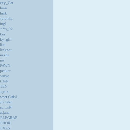
exy_Cat
hain
hark
hpionka
ingl
inYs_92
kay
ky_girl
lim
lipknot
nezha
no
SPAWN
peaker
sanyo
t1leR
STEN
tept-x
weet Girls1
ylvester
aciturN
atjana
TELEGRAF
TEROR
TEXAS