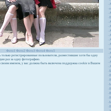
А
-
a
-
А
-
-
-
-
A
-
A
-
A
-
A
-
a
-
Фото1
Фото2
Фото3
Фото4
Фото5
-
только регистрированные пользователи, разместившие хотя бы одну
-
дин раз за одну фотографию.
A
-
своим именем, у вас должна быть включена поддержка cookie в Вашем
-
-
B
-
B
-
b
-
-
B
-
-
b
-
B
-
З