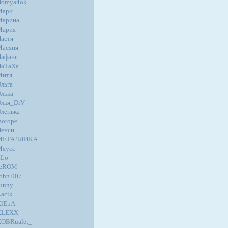
Homya4ok
Мари
Марина
Мария
астя
Масяня
афаня
НаТаХа
Митя
льга
лька
лья_DiV
ленька
zotope
енси
МЕТАЛЛИКА
Мяусс
.Lo
JeROM
ohn 007
unny
acik
KlEpA
KLEXX
OBRualet_