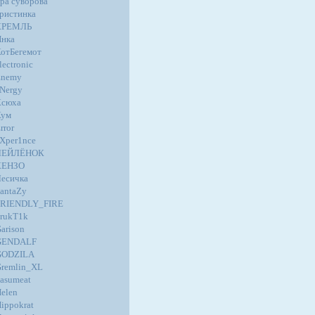
ра суворова
ристинка
КРЕМЛЬ
нка
отБегемот
lectronic
Enemy
Nergy
Ксюха
Кум
rror
Xper1nce
ЛЕЙЛЁНОК
КЕНЗО
есичка
antaZy
FRIENDLY_FIRE
rukT1k
arison
GENDALF
GODZILA
remlin_XL
asumeat
elen
ippokrat