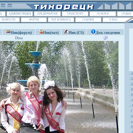
Д
АДМИНИСТРАЦИЯ
ПРЕДПРИЯТИЯ
ТРАНСПОРТ
ГАЛЕРЕЯ
ОТДЫХ
НОВОСТИ
ФОРУМ
ЧАТ КОМНАТА
ССЫЛКИ
О НАС
Ник(форум)
Ник(чат)
Ник (CS)
Доп. сведения
Dina
-
Б
-
Б
-
-
В
-
-
A
-
Г
-
Б
-
в
-
В
-
А
-