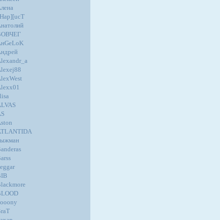
лена
Hap][ucT
натолий
ВОВЧЕГ
AнGеLoK
Андрей
lexandr_a
lexej88
lexWest
lexx01
lisa
ALVAS
AS
ston
ATLANTIDA
Быжман
anderas
arss
eggar
BIB
lackmore
BLOOD
ooony
raT
ахар