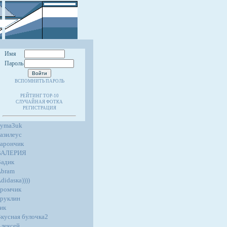
Имя
Пароль
ВСПОМНИТЬ ПАРОЛЬ
РЕЙТИНГ TOP-10
СЛУЧАЙНАЯ ФОТКА
РЕГИСТРАЦИЯ
4yma3uk
азилеус
арончик
ВАЛЕРИЯ
адик
Abram
didasка))))
ромчик
руклин
ик
кусная булочка2
лексей