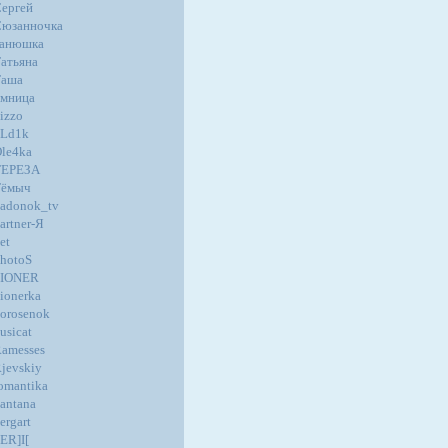
ергей
юзанночка
танюшка
атьяна
Таша
мница
izzo
oLd1k
le4ka
ТЕРЕЗА
Тёмыч
adonok_tv
artner-Я
et
hotoS
PIONER
ionerka
orosenok
usicat
amesses
jevskiy
omantika
antana
ergart
ER]I[