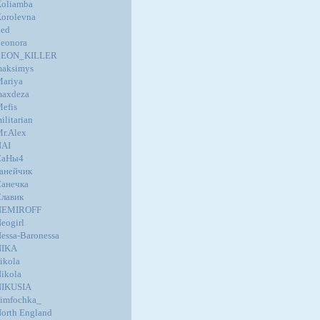
oliamba
orolevna
ed
eonora
LEON_KILLER
aksimys
ariya
axdeza
efis
ilitarian
r.Alex
NAI
СаНы4
анейчик
анечка
лавик
NEMIROFF
eogirl
essa-Baronessa
NIKA
ikola
ikola
NIKUSIA
imfochka_
orth England