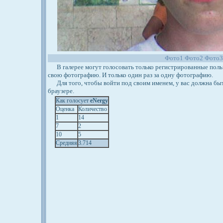
Фото1
Фото2
Фото3
В галерее могут голосовать только регистрированные польз
свою фотографию. И только один раз за одну фотографию.
Для того, чтобы войти под своим именем, у вас должна бы
браузере.
Как голосует
eNergy
Оценка
Количество
1
14
7
2
10
5
Средняя
3.714