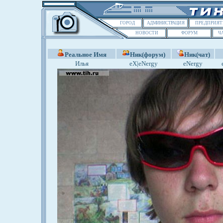
ГОРОД
АДМИНИСТРАЦИЯ
ПРЕДПРИЯТ
НОВОСТИ
ФОРУМ
Ч
Реальное Имя
Ник(форум)
Ник(чат)
Илья
eX|eNergy
eNergy