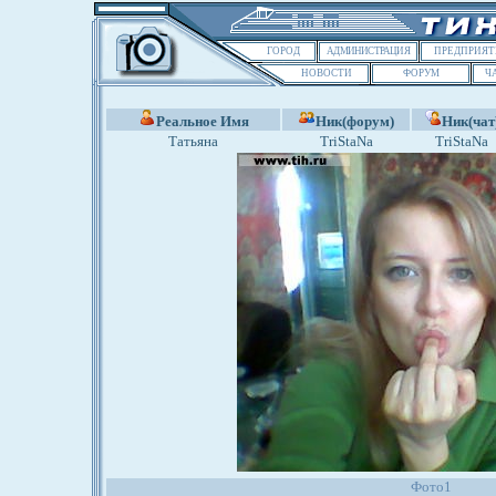
ГОРОД
АДМИНИСТРАЦИЯ
ПРЕДПРИЯТ
НОВОСТИ
ФОРУМ
Ч
Реальное Имя
Ник(форум)
Ник(чат
Татьяна
TriStaNa
TriStaNa
Фото1