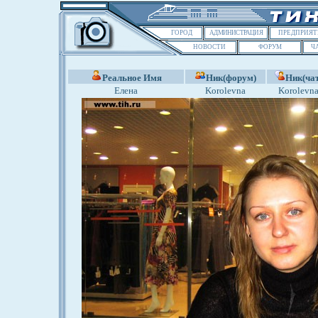
ГОРОД
АДМИНИСТРАЦИЯ
ПРЕДПРИЯТ
НОВОСТИ
ФОРУМ
Ч
Реальное Имя
Ник(форум)
Ник(чат
Елена
Korolevna
Korolevn