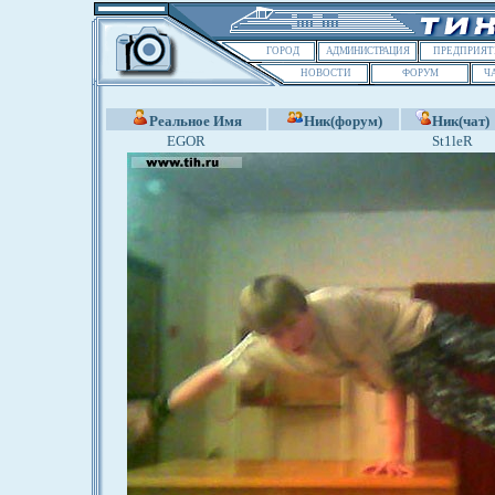
ГОРОД
АДМИНИСТРАЦИЯ
ПРЕДПРИЯТ
НОВОСТИ
ФОРУМ
Ч
Реальное Имя
Ник(форум)
Ник(чат)
EGOR
St1leR