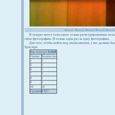
Фото1
Фото2
Фото3
Фото4
Фото
В галерее могут голосовать только регистрированные польз
свою фотографию. И только один раз за одну фотографию.
Для того, чтобы войти под своим именем, у вас должна бы
браузере.
Как голосует
St1leR
Оценка
Количество
1
2
3
1
6
2
7
3
8
2
9
1
10
24
Средняя
8.657