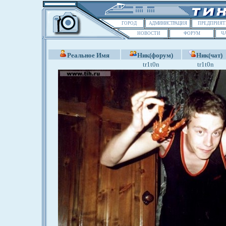
ГОРОД
АДМИНИСТРАЦИЯ
ПРЕДПРИЯТ
НОВОСТИ
ФОРУМ
Ч
Реальное Имя
Ник(форум)
Ник(чат)
tr1t0n
tr1t0n