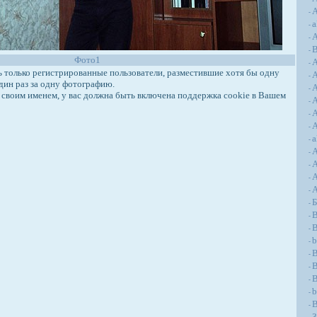
А
-
a
-
А
-
-
Фото1
-
только регистрированные пользователи, разместившие хотя бы одну
-
дин раз за одну фотографию.
A
-
своим именем, у вас должна быть включена поддержка cookie в Вашем
A
-
A
-
A
-
a
-
-
-
A
-
-
-
B
-
B
-
b
-
-
B
-
-
b
-
B
-
З