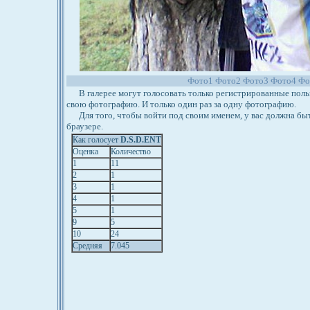
Фото1
Фото2
Фото3
Фото4
Фо
В галерее могут голосовать только регистрированные польз
свою фотографию. И только один раз за одну фотографию.
Для того, чтобы войти под своим именем, у вас должна бы
браузере.
Как голосует
D.S.D.ENT
Оценка
Количество
1
11
2
1
3
1
4
1
5
1
9
5
10
24
Средняя
7.045