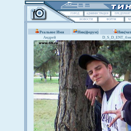
ГОРОД
АДМИНИСТРАЦИЯ
ПРЕДПРИЯТ
НОВОСТИ
ФОРУМ
Ч
Реальное Имя
Ник(форум)
Ник(чат
Андрей
D_S_D_ENT_бэн