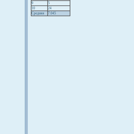
9
5
10
24
Средняя
7.045