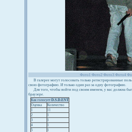
Фото1
Фото2
Фото3
Фото4
Фо
В галерее могут голосовать только регистрированные польз
свою фотографию. И только один раз за одну фотографию.
Для того, чтобы войти под своим именем, у вас должна бы
браузере.
Как голосует
D.S.D.ENT
Оценка
Количество
1
11
2
1
3
1
4
1
5
1