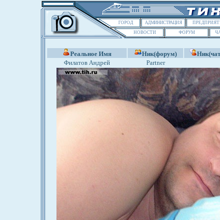
ГОРОД
АДМИНИСТРАЦИЯ
ПРЕДПРИЯТ
НОВОСТИ
ФОРУМ
Ч
Реальное Имя
Ник(форум)
Ник(чат
Филатов Андрей
Partner