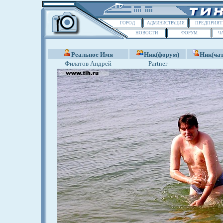
ГОРОД
АДМИНИСТРАЦИЯ
ПРЕДПРИЯТ
НОВОСТИ
ФОРУМ
Ч
Реальное Имя
Ник(форум)
Ник(чат
Филатов Андрей
Partner