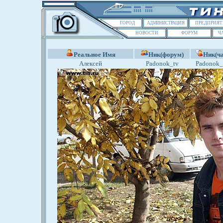
ГОРОД
АДМИНИСТРАЦИЯ
ПРЕДПРИЯТ
НОВОСТИ
ФОРУМ
Ч
Реальное Имя
Ник(форум)
Ник(ча
Алексей
Padonok_tv
Padonok_