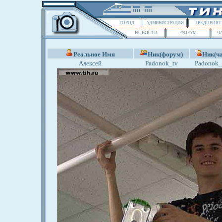
ГОРОД
АДМИНИСТРАЦИЯ
ПРЕДПРИЯТ
НОВОСТИ
ФОРУМ
Ч
Реальное Имя
Ник(форум)
Ник(ча
Алексей
Padonok_tv
Padonok_