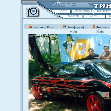
ГОРОД
АДМИНИСТРАЦИЯ
ПРЕДПРИЯТ
НОВОСТИ
ФОРУМ
Ч
Реальное Имя
Ник(форум)
Ник(чат)
-
Mobi
Mobi