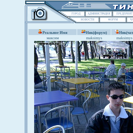
ГОРОД
АДМИНИСТРАЦИЯ
ПРЕДПРИЯТ
НОВОСТИ
ФОРУМ
Ч
Реальное Имя
Ник(форум)
Ник(чат
максим
maksimys
maksimys