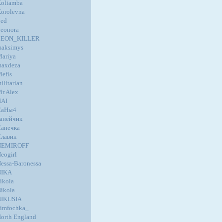
oliamba
orolevna
ed
eonora
LEON_KILLER
aksimys
ariya
axdeza
efis
ilitarian
r.Alex
NAI
СаНы4
анейчик
анечка
лавик
NEMIROFF
eogirl
essa-Baronessa
NIKA
ikola
ikola
NIKUSIA
imfochka_
orth England