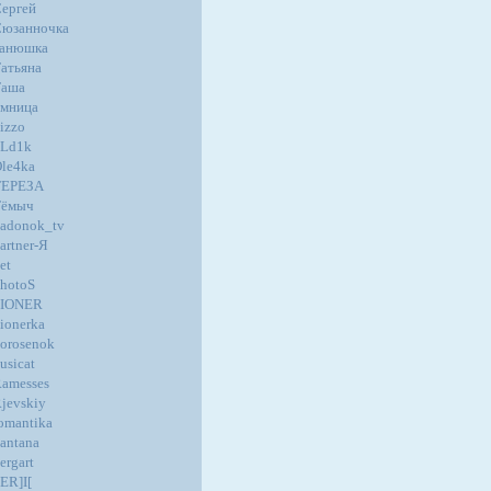
ергей
юзанночка
танюшка
атьяна
Таша
мница
izzo
oLd1k
le4ka
ТЕРЕЗА
Тёмыч
adonok_tv
artner-Я
et
hotoS
PIONER
ionerka
orosenok
usicat
amesses
jevskiy
omantika
antana
ergart
ER]I[