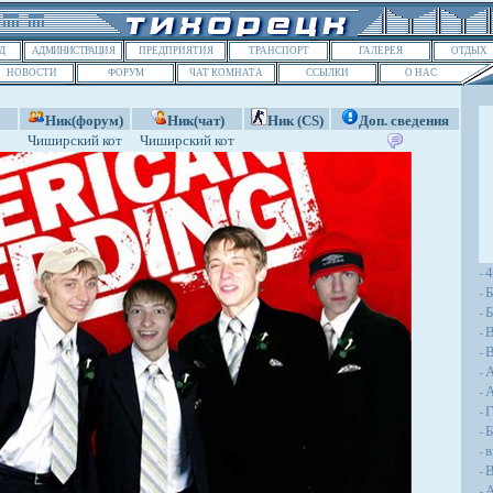
Д
АДМИНИСТРАЦИЯ
ПРЕДПРИЯТИЯ
ТРАНСПОРТ
ГАЛЕРЕЯ
ОТДЫХ
НОВОСТИ
ФОРУМ
ЧАТ КОМНАТА
ССЫЛКИ
О НАС
Ник(форум)
Ник(чат)
Ник (CS)
Доп. сведения
Чиширский кот
Чиширский кот
-
Б
-
Б
-
-
В
-
-
A
-
Г
-
Б
-
в
-
В
-
А
-