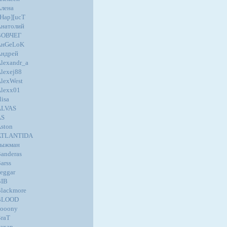
лена
Hap][ucT
натолий
ВОВЧЕГ
AнGеLoK
Андрей
lexandr_a
lexej88
lexWest
lexx01
lisa
ALVAS
AS
ston
ATLANTIDA
Быжман
anderas
arss
eggar
BIB
lackmore
BLOOD
ooony
raT
ахар