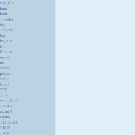
exy_Cat
hain
hark
hpionka
ingl
inYs_92
kay
ky_girl
lim
lipknot
nezha
no
SPAWN
peaker
sanyo
t1leR
STEN
tept-x
weet Girls1
ylvester
aciturN
atjana
TELEGRAF
TEROR
TEXAS