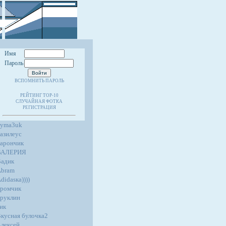
Имя
Пароль
ВСПОМНИТЬ ПАРОЛЬ
РЕЙТИНГ TOP-10
СЛУЧАЙНАЯ ФОТКА
РЕГИСТРАЦИЯ
4yma3uk
азилеус
арончик
ВАЛЕРИЯ
адик
Abram
didasка))))
ромчик
руклин
ик
кусная булочка2
лексей