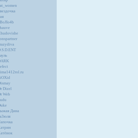
at_women
вездочка
ая
BoJIo4b
hauve
hudovishe
onspartner
razydiva
.S.D.ENT
ауль
DARK
efect
ima1412rol.ru
iOXid
ismay
r Dizel
r Web
udu
Duke
ыжая Дина
а3юля
апочка
атрин
атёнок