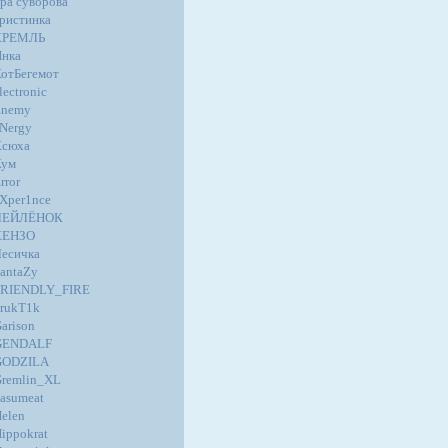
ра суворова
ристинка
КРЕМЛЬ
нка
отБегемот
lectronic
Enemy
Nergy
Ксюха
Кум
rror
Xper1nce
ЛЕЙЛЁНОК
КЕНЗО
есичка
antaZy
FRIENDLY_FIRE
rukT1k
arison
GENDALF
GODZILA
remlin_XL
asumeat
elen
ippokrat