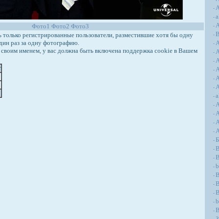
А
-
a
-
А
Фото1
Фото2
Фото3
-
только регистрированные пользователи, разместившие хотя бы одну
-
дин раз за одну фотографию.
-
своим именем, у вас должна быть включена поддержка cookie в Вашем
-
A
-
т
A
-
A
-
A
-
a
-
-
-
A
-
-
-
B
-
B
-
b
-
-
B
-
-
b
-
B
-
З