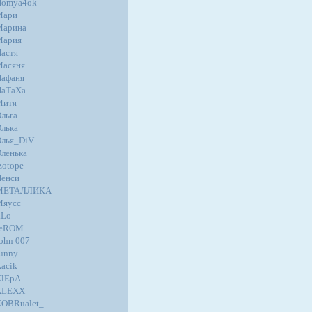
Homya4ok
Мари
Марина
Мария
астя
Масяня
афаня
НаТаХа
Митя
льга
лька
лья_DiV
ленька
zotope
енси
МЕТАЛЛИКА
Мяусс
.Lo
JeROM
ohn 007
unny
acik
KlEpA
KLEXX
OBRualet_