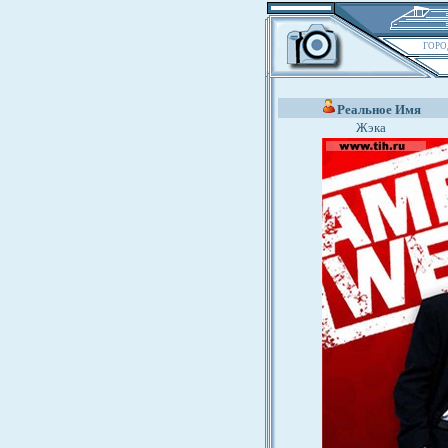
ГОРО
Реальное Имя
Жэка