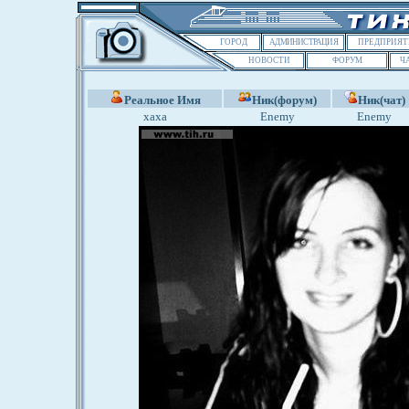
ГОРОД
АДМИНИСТРАЦИЯ
ПРЕДПРИЯТ
НОВОСТИ
ФОРУМ
Ч
Реальное Имя
Ник(форум)
Ник(чат)
хаха
Enemy
Enemy