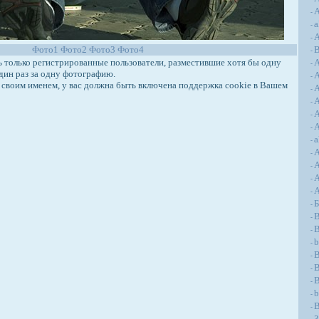
А
-
a
-
А
-
Фото1
Фото2
Фото3
Фото4
-
только регистрированные пользователи, разместившие хотя бы одну
-
дин раз за одну фотографию.
-
своим именем, у вас должна быть включена поддержка cookie в Вашем
A
-
A
-
A
-
A
-
a
-
-
-
A
-
-
-
B
-
B
-
b
-
-
B
-
-
b
-
B
-
З