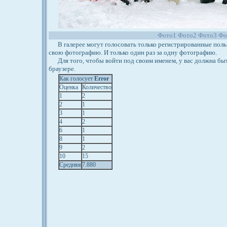
Фото1
Фото2
Фото3
Фо
В галерее могут голосовать только регистрированные польз
свою фотографию. И только один раз за одну фотографию.
Для того, чтобы войти под своим именем, у вас должна бы
браузере.
Как голосует
Error
Оценка
Количество
1
2
2
1
3
1
4
2
6
1
8
1
9
2
10
15
Средняя
7.880