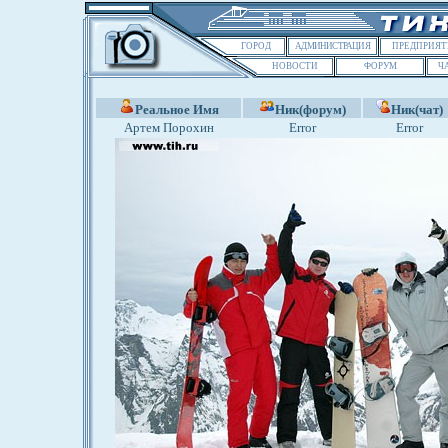
ГОРОД
АДМИНИСТРАЦИЯ
ПРЕДПРИЯТ
НОВОСТИ
ФОРУМ
Ч
Реальное Имя
Ник(форум)
Ник(чат)
Артем Порохин
Error
Error