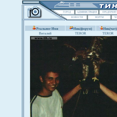
ГОРОД
АДМИНИСТРАЦИЯ
ПРЕДПРИЯТ
НОВОСТИ
ФОРУМ
Ч
Реальное Имя
Ник(форум)
Ник(чат)
Виталий
TEROR
TEROR