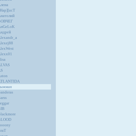
лена
Hap][ucT
натолий
ВОВЧЕГ
AнGеLoK
Андрей
lexandr_a
lexej88
lexWest
lexx01
lisa
ALVAS
AS
ston
ATLANTIDA
Быжман
anderas
arss
eggar
BIB
lackmore
BLOOD
ooony
raT
ахар