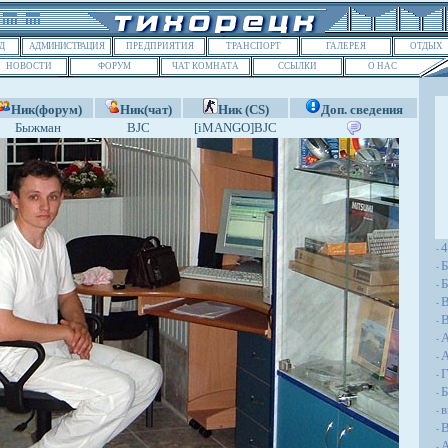
Д
АДМИНИСТРАЦИЯ
ПРЕДПРИЯТИЯ
ТРАНСПОРТ
ГАЛЕРЕЯ
ОТДЫХ
НОВОСТИ
ФОРУМ
ЧАТ КОМНАТА
ССЫЛКИ
О НАС
Ник(форум)
Ник(чат)
Ник (CS)
Доп. сведения
Быжман
BJC
[iMANGO]BJC
-
Б
-
Б
-
-
В
-
-
A
-
Г
-
Б
-
в
-
В
-
А
-