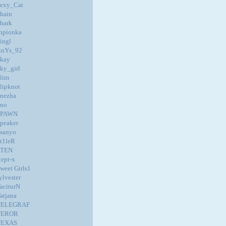
exy_Cat
hain
hark
hpionka
ingl
inYs_92
kay
ky_girl
lim
lipknot
nezha
no
SPAWN
peaker
sanyo
t1leR
STEN
tept-x
weet Girls1
ylvester
aciturN
atjana
TELEGRAF
TEROR
TEXAS