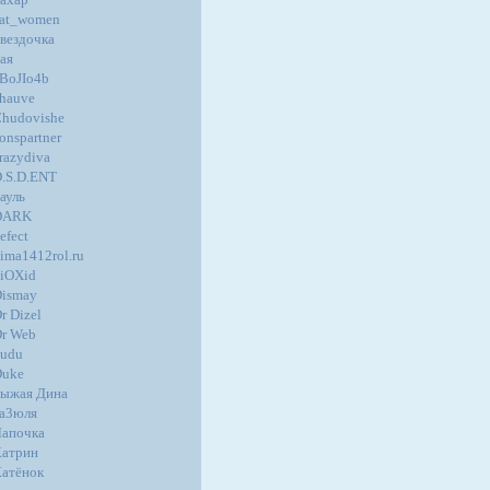
at_women
вездочка
ая
BoJIo4b
hauve
hudovishe
onspartner
razydiva
.S.D.ENT
ауль
DARK
efect
ima1412rol.ru
iOXid
ismay
r Dizel
r Web
udu
Duke
ыжая Дина
а3юля
апочка
атрин
атёнок