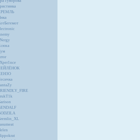
ра суворова
ристинка
КРЕМЛЬ
нка
отБегемот
lectronic
Enemy
Nergy
Ксюха
Кум
rror
Xper1nce
ЛЕЙЛЁНОК
КЕНЗО
есичка
antaZy
FRIENDLY_FIRE
rukT1k
arison
GENDALF
GODZILA
remlin_XL
asumeat
elen
ippokrat