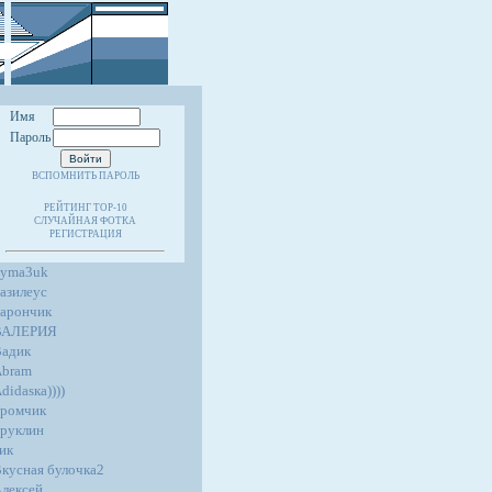
Имя
Пароль
ВСПОМНИТЬ ПАРОЛЬ
РЕЙТИНГ TOP-10
СЛУЧАЙНАЯ ФОТКА
РЕГИСТРАЦИЯ
4yma3uk
азилеус
арончик
ВАЛЕРИЯ
адик
Abram
didasка))))
ромчик
руклин
ик
кусная булочка2
лексей