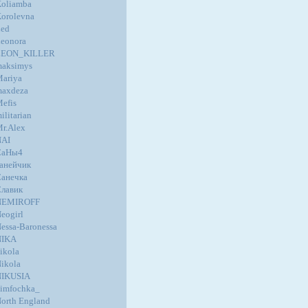
oliamba
orolevna
ed
eonora
LEON_KILLER
aksimys
ariya
axdeza
efis
ilitarian
r.Alex
NAI
СаНы4
анейчик
анечка
лавик
NEMIROFF
eogirl
essa-Baronessa
NIKA
ikola
ikola
NIKUSIA
imfochka_
orth England