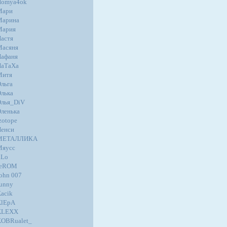
Homya4ok
Мари
Марина
Мария
астя
Масяня
афаня
НаТаХа
Митя
льга
лька
лья_DiV
ленька
zotope
енси
МЕТАЛЛИКА
Мяусс
.Lo
JeROM
ohn 007
unny
acik
KlEpA
KLEXX
OBRualet_