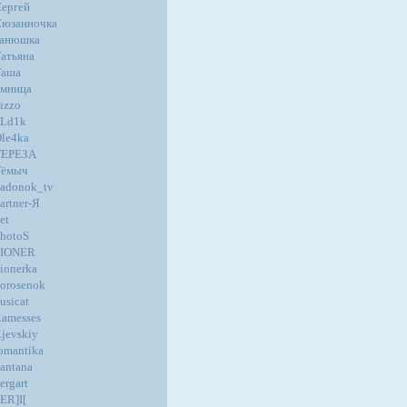
ергей
юзанночка
танюшка
атьяна
Таша
мница
izzo
oLd1k
le4ka
ТЕРЕЗА
Тёмыч
adonok_tv
artner-Я
et
hotoS
PIONER
ionerka
orosenok
usicat
amesses
jevskiy
omantika
antana
ergart
ER]I[