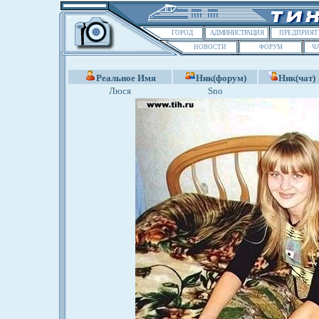
ГОРОД
АДМИНИСТРАЦИЯ
ПРЕДПРИЯТ
НОВОСТИ
ФОРУМ
Ч
Реальное Имя
Ник(форум)
Ник(чат)
Люся
Sno