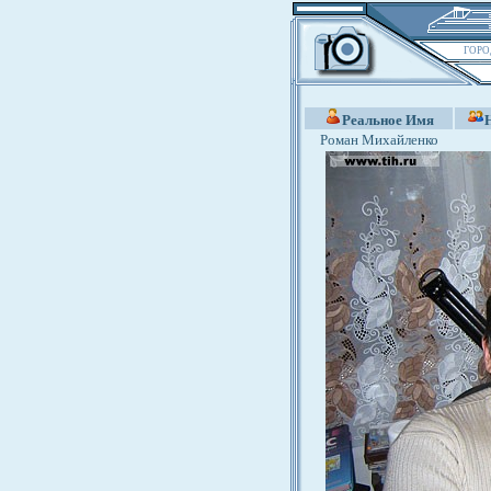
ГОРО
Реальное Имя
Роман Михайленко