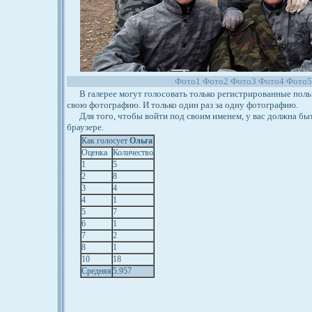
Фото1
Фото2
Фото3
Фото4
Фото
В галерее могут голосовать только регистрированные польз
свою фотографию. И только один раз за одну фотографию.
Для того, чтобы войти под своим именем, у вас должна бы
браузере.
Как голосует
Ольга
Оценка
Количество
1
5
2
8
3
4
4
1
5
7
6
1
7
2
8
1
10
18
Средняя
5.957