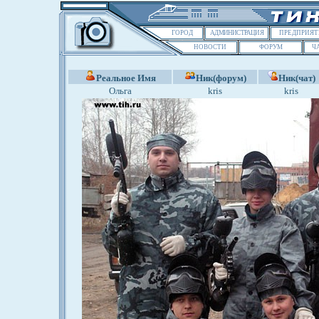
ГОРОД
АДМИНИСТРАЦИЯ
ПРЕДПРИЯТ
НОВОСТИ
ФОРУМ
Ч
Реальное Имя
Ник(форум)
Ник(чат)
Ольга
kris
kris