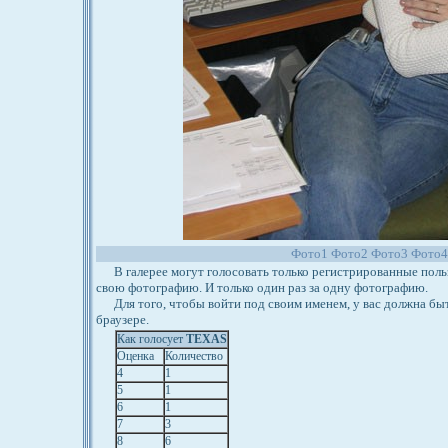
Фото1
Фото2
Фото3
Фото
В галерее могут голосовать только регистрированные польз
свою фотографию. И только один раз за одну фотографию.
Для того, чтобы войти под своим именем, у вас должна бы
браузере.
Как голосует
TEXAS
Оценка
Количество
4
1
5
1
6
1
7
3
8
6