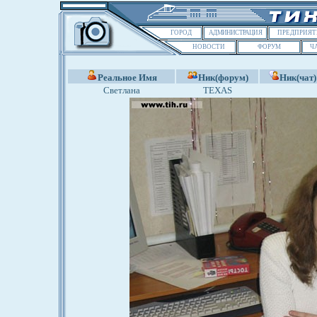
ГОРОД
АДМИНИСТРАЦИЯ
ПРЕДПРИЯТ
НОВОСТИ
ФОРУМ
Ч
Реальное Имя
Ник(форум)
Ник(чат)
Светлана
TEXAS