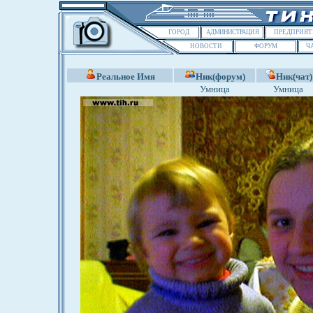
ГОРОД
АДМИНИСТРАЦИЯ
ПРЕДПРИЯТ
НОВОСТИ
ФОРУМ
Ч
Реальное Имя
Ник(форум)
Ник(чат)
Умница
Умница