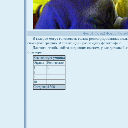
Фото1
Фото2
Фото3
Фото
В галерее могут голосовать только регистрированные польз
свою фотографию. И только один раз за одну фотографию.
Для того, чтобы войти под своим именем, у вас должна бы
браузере.
Как голосует
умница
Оценка
Количество
1
1
2
1
5
1
10
1
Средняя
4.500