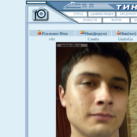
ГОРОД
АДМИНИСТРАЦИЯ
ПРЕДПРИЯТ
НОВОСТИ
ФОРУМ
Ч
Реальное Имя
Ник(форум)
Ник(чат)
vfrc
Симба
UnderGo