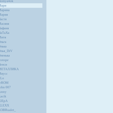
Homya4ok
Мари
Марина
Мария
астя
Масяня
афаня
НаТаХа
Митя
льга
лька
лья_DiV
ленька
zotope
енси
МЕТАЛЛИКА
Мяусс
.Lo
JeROM
ohn 007
unny
acik
KlEpA
KLEXX
OBRualet_