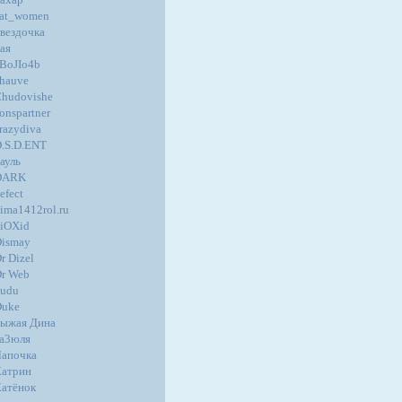
at_women
вездочка
ая
BoJIo4b
hauve
hudovishe
onspartner
razydiva
.S.D.ENT
ауль
DARK
efect
ima1412rol.ru
iOXid
ismay
r Dizel
r Web
udu
Duke
ыжая Дина
а3юля
апочка
атрин
атёнок