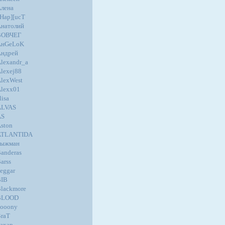
лена
Hap][ucT
натолий
ВОВЧЕГ
AнGеLoK
Андрей
lexandr_a
lexej88
lexWest
lexx01
lisa
ALVAS
AS
ston
ATLANTIDA
Быжман
anderas
arss
eggar
BIB
lackmore
BLOOD
ooony
raT
ахар