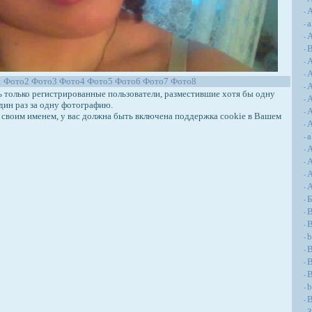
А
-
a
-
А
-
-
-
-
1
Фото2
Фото3
Фото4
Фото5
Фото6
Фото7
Фото8
A
-
только регистрированные пользователи, разместившие хотя бы одну
A
-
дин раз за одну фотографию.
A
-
своим именем, у вас должна быть включена поддержка cookie в Вашем
A
-
a
-
-
-
A
-
-
-
B
-
B
-
b
-
-
B
-
-
b
-
B
-
З