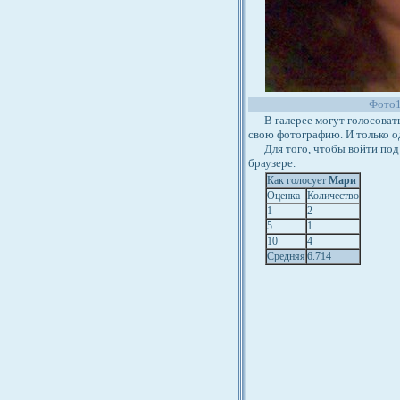
Фото
В галерее могут голосовать 
свою фотографию. И только о
Для того, чтобы войти под 
браузере.
Как голосует
Мари
Оценка
Количество
1
2
5
1
10
4
Средняя
6.714