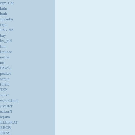
exy_Cat
hain
hark
hpionka
ingl
inYs_92
kay
ky_girl
lim
lipknot
nezha
no
SPAWN
peaker
sanyo
t1leR
STEN
tept-x
weet Girls1
ylvester
aciturN
atjana
TELEGRAF
TEROR
TEXAS