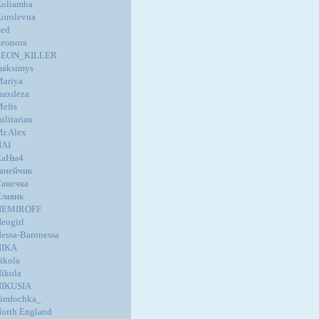
oliamba
orolevna
ed
eonora
LEON_KILLER
aksimys
ariya
axdeza
efis
ilitarian
r.Alex
NAI
СаНы4
анейчик
анечка
лавик
NEMIROFF
eogirl
essa-Baronessa
NIKA
ikola
ikola
NIKUSIA
imfochka_
orth England