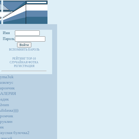
Имя
Пароль
ВСПОМНИТЬ ПАРОЛЬ
РЕЙТИНГ TOP-10
СЛУЧАЙНАЯ ФОТКА
РЕГИСТРАЦИЯ
4yma3uk
азилеус
арончик
ВАЛЕРИЯ
адик
Abram
didasка))))
ромчик
руклин
ик
кусная булочка2
лексей