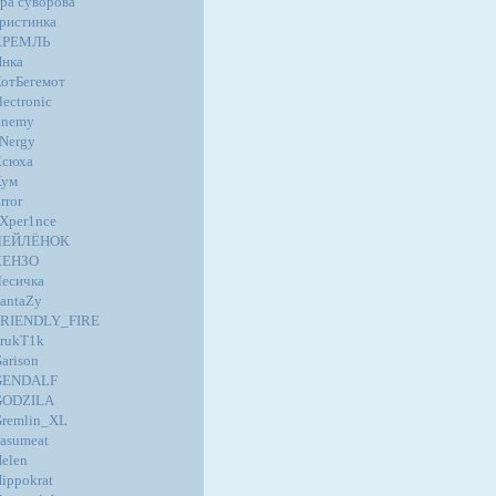
ра суворова
ристинка
КРЕМЛЬ
нка
отБегемот
lectronic
Enemy
Nergy
Ксюха
Кум
rror
Xper1nce
ЛЕЙЛЁНОК
КЕНЗО
есичка
antaZy
FRIENDLY_FIRE
rukT1k
arison
GENDALF
GODZILA
remlin_XL
asumeat
elen
ippokrat