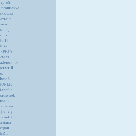
ергей
юзанночка
танюшка
атьяна
Таша
мница
izzo
oLd1k
le4ka
ТЕРЕЗА
Тёмыч
adonok_tv
artner-Я
et
hotoS
PIONER
ionerka
orosenok
usicat
amesses
jevskiy
omantika
antana
ergart
ER]I[