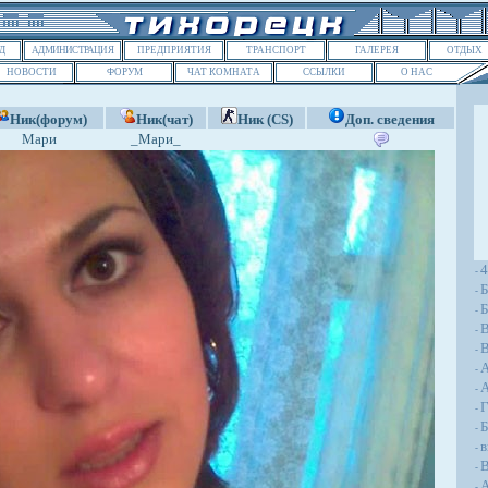
Д
АДМИНИСТРАЦИЯ
ПРЕДПРИЯТИЯ
ТРАНСПОРТ
ГАЛЕРЕЯ
ОТДЫХ
НОВОСТИ
ФОРУМ
ЧАТ КОМНАТА
ССЫЛКИ
О НАС
Ник(форум)
Ник(чат)
Ник (CS)
Доп. сведения
Мари
_Мари_
-
Б
-
Б
-
-
В
-
-
A
-
Г
-
Б
-
в
-
В
-
А
-