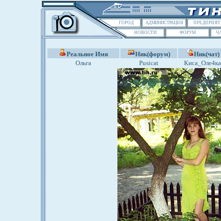
ГОРОД
АДМИНИСТРАЦИЯ
ПРЕДПРИЯТ
НОВОСТИ
ФОРУМ
Ч
Реальное Имя
Ник(форум)
Ник(чат)
Ольга
Pusicat
Киса_Оле4ка