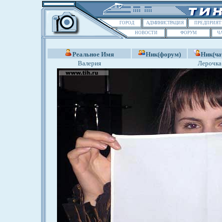
ГОРОД
АДМИНИСТРАЦИЯ
ПРЕДПРИЯТ
НОВОСТИ
ФОРУМ
Ч
Реальное Имя
Ник(форум)
Ник(ча
Валерия
Лерочка