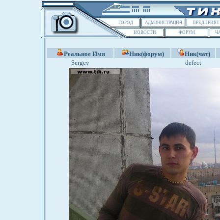
ГОРОД
АДМИНИСТРАЦИЯ
ПРЕДПРИЯТ
НОВОСТИ
ФОРУМ
Ч
Реальное Имя
Ник(форум)
Ник(чат)
Sergey
defect