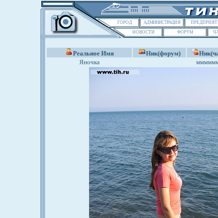
ГОРОД
АДМИНИСТРАЦИЯ
ПРЕДПРИЯТ
НОВОСТИ
ФОРУМ
Ч
Реальное Имя
Ник(форум)
Ник(ча
Яночка
ммммм