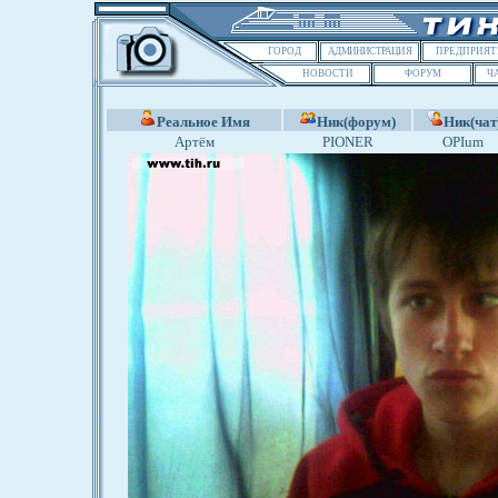
ГОРОД
АДМИНИСТРАЦИЯ
ПРЕДПРИЯТ
НОВОСТИ
ФОРУМ
Ч
Реальное Имя
Ник(форум)
Ник(чат
Артём
PIONER
OPIum