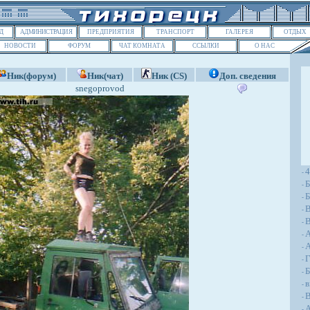
Д
АДМИНИСТРАЦИЯ
ПРЕДПРИЯТИЯ
ТРАНСПОРТ
ГАЛЕРЕЯ
ОТДЫХ
НОВОСТИ
ФОРУМ
ЧАТ КОМНАТА
ССЫЛКИ
О НАС
Ник(форум)
Ник(чат)
Ник (CS)
Доп. сведения
snegoprovod
-
Б
-
Б
-
-
В
-
-
A
-
Г
-
Б
-
в
-
В
-
А
-