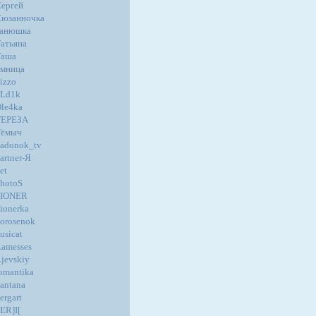
ергей
юзанночка
танюшка
атьяна
Таша
мница
izzo
oLd1k
le4ka
ТЕРЕЗА
Тёмыч
adonok_tv
artner-Я
et
hotoS
PIONER
ionerka
orosenok
usicat
amesses
jevskiy
omantika
antana
ergart
ER]I[