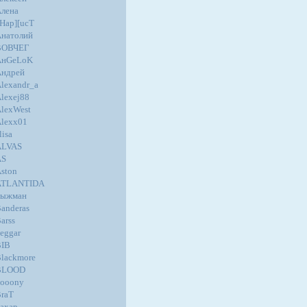
лена
Hap][ucT
натолий
ВОВЧЕГ
AнGеLoK
Андрей
lexandr_a
lexej88
lexWest
lexx01
lisa
ALVAS
AS
ston
ATLANTIDA
Быжман
anderas
arss
eggar
BIB
lackmore
BLOOD
ooony
raT
ахар