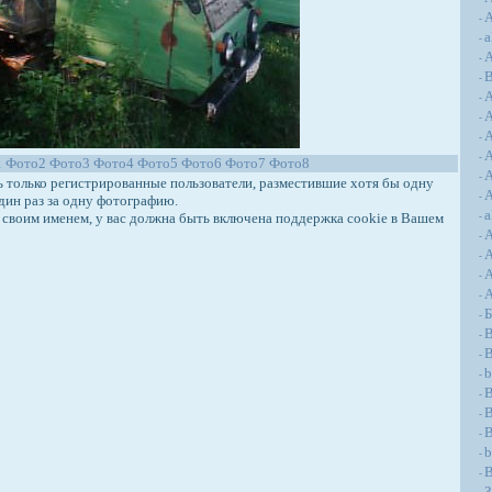
А
-
a
-
А
-
-
-
-
A
-
A
-
1
Фото2
Фото3
Фото4
Фото5
Фото6
Фото7
Фото8
A
-
только регистрированные пользователи, разместившие хотя бы одну
A
-
дин раз за одну фотографию.
a
своим именем, у вас должна быть включена поддержка cookie в Вашем
-
-
-
A
-
-
-
B
-
B
-
b
-
-
B
-
-
b
-
B
-
З