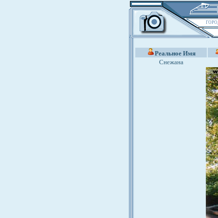
ГОРО
Реальное Имя
Снежана