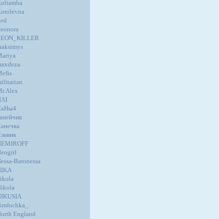
oliamba
orolevna
ed
eonora
LEON_KILLER
aksimys
ariya
axdeza
efis
ilitarian
r.Alex
NAI
СаНы4
анейчик
анечка
лавик
NEMIROFF
eogirl
essa-Baronessa
NIKA
ikola
ikola
NIKUSIA
imfochka_
orth England