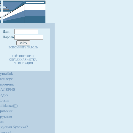
Имя
Пароль
ВСПОМНИТЬ ПАРОЛЬ
РЕЙТИНГ TOP-10
СЛУЧАЙНАЯ ФОТКА
РЕГИСТРАЦИЯ
4yma3uk
азилеус
арончик
ВАЛЕРИЯ
адик
Abram
didasка))))
ромчик
руклин
ик
кусная булочка2
лексей