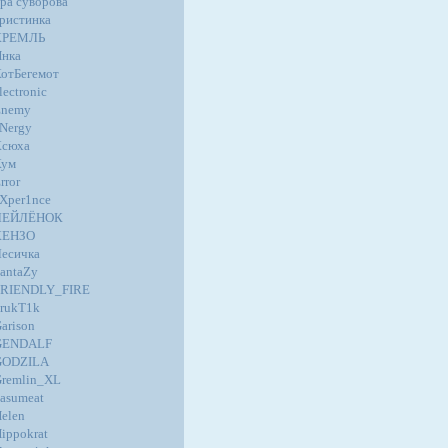
ра суворова
ристинка
КРЕМЛЬ
нка
отБегемот
lectronic
Enemy
Nergy
Ксюха
Кум
rror
Xper1nce
ЛЕЙЛЁНОК
КЕНЗО
есичка
antaZy
FRIENDLY_FIRE
rukT1k
arison
GENDALF
GODZILA
remlin_XL
asumeat
elen
ippokrat