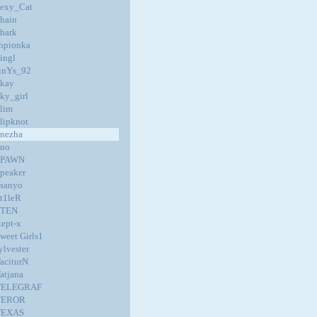
exy_Cat
hain
hark
hpionka
ingl
inYs_92
kay
ky_girl
lim
lipknot
nezha
no
SPAWN
peaker
sanyo
t1leR
STEN
tept-x
weet Girls1
ylvester
aciturN
atjana
TELEGRAF
TEROR
TEXAS