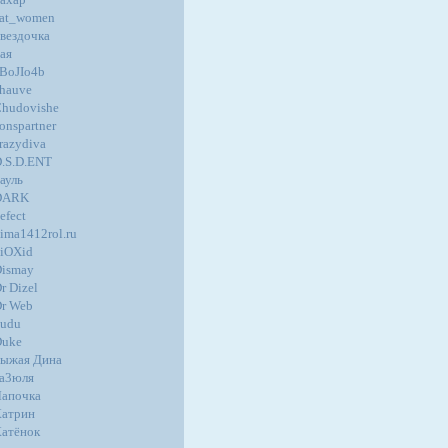
at_women
вездочка
ая
BoJIo4b
hauve
hudovishe
onspartner
razydiva
.S.D.ENT
ауль
DARK
efect
ima1412rol.ru
iOXid
ismay
r Dizel
r Web
udu
Duke
ыжая Дина
а3юля
апочка
атрин
атёнок