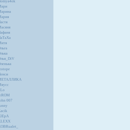
Homya4ok
Мари
Марина
Мария
астя
Масяня
афаня
НаТаХа
Митя
льга
лька
лья_DiV
ленька
zotope
енси
МЕТАЛЛИКА
Мяусс
.Lo
JeROM
ohn 007
unny
acik
KlEpA
KLEXX
OBRualet_