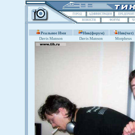
ГОРОД
АДМИНИСТРАЦИЯ
ПРЕДПРИЯТ
НОВОСТИ
ФОРУМ
Ч
Реальное Имя
Ник(форум)
Ник(чат)
Davis Manson
Davis Manson
Morpheus