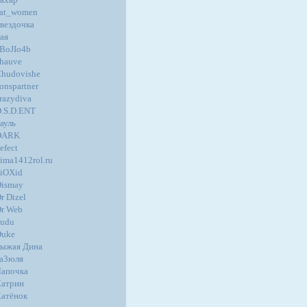
at_women
вездочка
ая
BoJIo4b
hauve
hudovishe
onspartner
razydiva
.S.D.ENT
ауль
DARK
efect
ima1412rol.ru
iOXid
ismay
r Dizel
r Web
udu
Duke
ыжая Дина
а3юля
апочка
атрин
атёнок