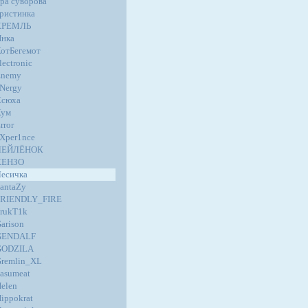
ра суворова
ристинка
КРЕМЛЬ
нка
отБегемот
lectronic
Enemy
Nergy
Ксюха
Кум
rror
Xper1nce
ЛЕЙЛЁНОК
КЕНЗО
есичка
antaZy
FRIENDLY_FIRE
rukT1k
arison
GENDALF
GODZILA
remlin_XL
asumeat
elen
ippokrat