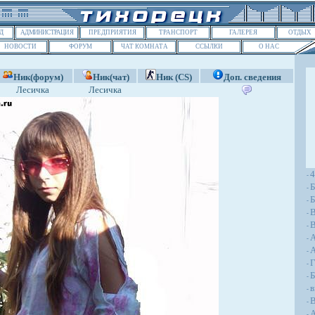
Д
АДМИНИСТРАЦИЯ
ПРЕДПРИЯТИЯ
ТРАНСПОРТ
ГАЛЕРЕЯ
ОТДЫХ
НОВОСТИ
ФОРУМ
ЧАТ КОМНАТА
ССЫЛКИ
О НАС
Ник(форум)
Ник(чат)
Ник (CS)
Доп. сведения
Лесичка
Лесичка
-
Б
-
Б
-
-
В
-
-
A
-
Г
-
Б
-
в
-
В
-
А
-