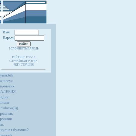
Имя
Пароль
ВСПОМНИТЬ ПАРОЛЬ
РЕЙТИНГ TOP-10
СЛУЧАЙНАЯ ФОТКА
РЕГИСТРАЦИЯ
4yma3uk
азилеус
арончик
ВАЛЕРИЯ
адик
Abram
didasка))))
ромчик
руклин
ик
кусная булочка2
лексей