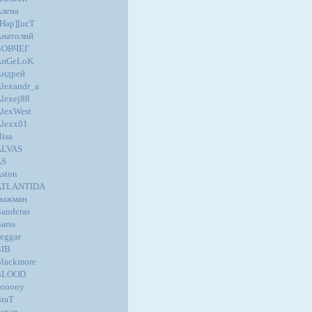
лена
Hap][ucT
натолий
ВОВЧЕГ
AнGеLoK
Андрей
lexandr_a
lexej88
lexWest
lexx01
lisa
ALVAS
AS
ston
ATLANTIDA
Быжман
anderas
arss
eggar
BIB
lackmore
BLOOD
ooony
raT
ахар