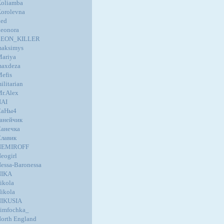
oliamba
orolevna
ed
eonora
LEON_KILLER
aksimys
ariya
axdeza
efis
ilitarian
r.Alex
NAI
СаНы4
анейчик
анечка
лавик
NEMIROFF
eogirl
essa-Baronessa
NIKA
ikola
ikola
NIKUSIA
imfochka_
orth England