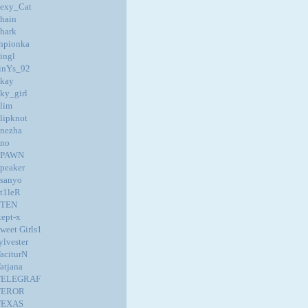
exy_Cat
hain
hark
hpionka
ingl
inYs_92
kay
ky_girl
lim
lipknot
nezha
no
SPAWN
peaker
sanyo
t1leR
STEN
tept-x
weet Girls1
ylvester
aciturN
atjana
TELEGRAF
TEROR
TEXAS