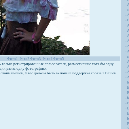
А
-
a
-
А
-
-
-
-
A
-
A
-
A
-
A
-
a
-
Фото1
Фото2
Фото3
Фото4
Фото5
-
только регистрированные пользователи, разместившие хотя бы одну
-
дин раз за одну фотографию.
A
своим именем, у вас должна быть включена поддержка cookie в Вашем
-
-
-
B
-
B
-
b
-
-
B
-
-
b
-
B
-
З