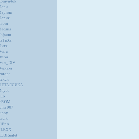
Homya4ok
Мари
Марина
Мария
астя
Масяня
афаня
НаТаХа
Митя
льга
лька
лья_DiV
ленька
zotope
енси
МЕТАЛЛИКА
Мяусс
.Lo
JeROM
ohn 007
unny
acik
KlEpA
KLEXX
OBRualet_