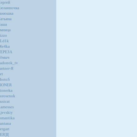
ергей
юзанночка
танюшка
атьяна
Таша
мница
izzo
oLd1k
le4ka
ТЕРЕЗА
Тёмыч
adonok_tv
artner-Я
et
hotoS
PIONER
ionerka
orosenok
usicat
amesses
jevskiy
omantika
antana
ergart
ER]I[