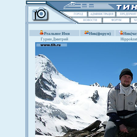
ГОРОД
АДМИНИСТРАЦИЯ
ПРЕДПРИЯТ
НОВОСТИ
ФОРУМ
Ч
Реальное Имя
Ник(форум)
Ник(ча
Гурин Дмитрий
Hippokra