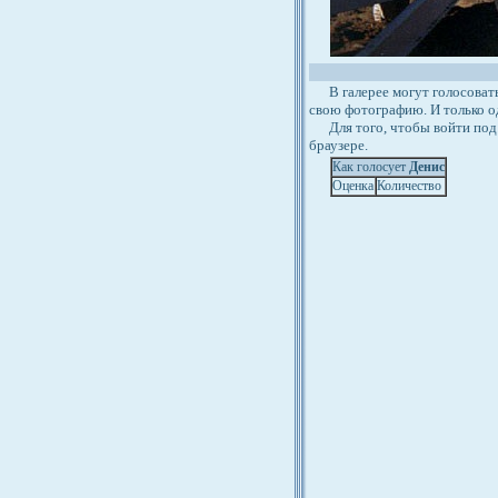
В галерее могут голосовать 
свою фотографию. И только о
Для того, чтобы войти под 
браузере.
Как голосует
Денис
Оценка
Количество